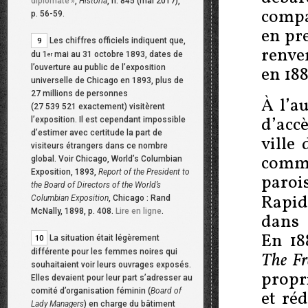
diplomate
»
,
Historia
, n. 845 (mai 2017),
compa
p. 56-59.
en pr
Les chiffres officiels indiquent que,
9
renve
du 1
mai au 31 octobre 1893, dates de
er
l’ouverture au public de l’exposition
en 188
universelle de Chicago en 1893, plus de
27 millions de personnes
À l’a
(27 539 521 exactement) visitèrent
d’acc
l’exposition. Il est cependant impossible
d’estimer avec certitude la part de
ville
visiteurs étrangers dans ce nombre
comme
global. Voir Chicago, World’s Columbian
Exposition, 1893,
Report of the President to
paroi
the Board of Directors of the World’s
Rapid
Columbian Exposition
, Chicago : Rand
McNally, 1898, p. 408.
Lire en ligne
.
dans 
En 188
La situation était légèrement
10
différente pour les femmes noires qui
The Fr
souhaitaient voir leurs ouvrages exposés.
propri
Elles devaient pour leur part s’adresser au
comité d’organisation féminin (
Board of
et réd
Lady Managers
) en charge du bâtiment