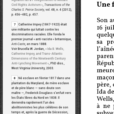
Agitation as a Prolegomenon to Militant
Une 
Civil Rights Activism
»
,
Transactions of the
Charles S. Peirce Society
, vol. 48, n. 4 (2012),
p. 456–482, p. 457.
Son a
Catherine Impey (1847-1923) était
7
16 jui
une militante qui luttait contre les
quelq
discriminations raciales. Elle fonda le
premier journal «
anti-raciste
» britannique,
sa pr
Anti-Caste
, en mars 1888.
l’aîn
Voir Brucella W. Jordan,
«
Ida B. Wells,
paren
Catherine Impey, and Trans-Atlantic
Dimensions of the Nineteenth Century
Répub
Anti-Lynching Movement
»
, PhD diss.,
meure
West Virginia University, 2003.
maçon
Né esclave en février 1817 dans une
8
père, 
plantation du Maryland, de mère esclave
et de père blanc — sans doute son
Ida de
maître —, Frederick Douglass s’enfuit vers
Wells,
les États libres du Nord en 1838. Il
deviendra rapidement l’un des
à ne 
abolitionnistes les plus célèbres de son
subve
temps et, après la guerre de Sécession,