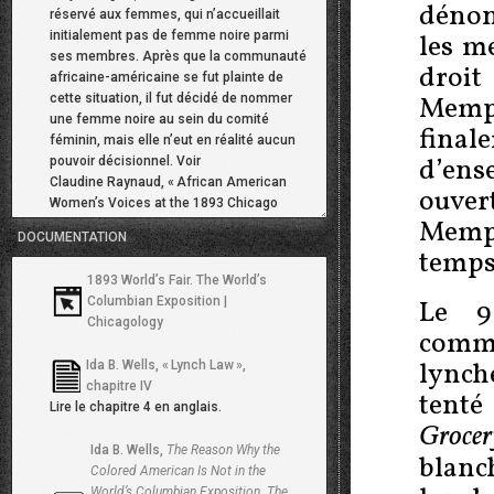
dénonc
réservé aux femmes, qui n’accueillait
initialement pas de femme noire parmi
les m
ses membres. Après que la communauté
droit
africaine-américaine se fut plainte de
cette situation, il fut décidé de nommer
Memph
une femme noire au sein du comité
fina
féminin, mais elle n’eut en réalité aucun
d’en
pouvoir décisionnel. Voir
Claudine Raynaud, «
African American
ouver
Women’s Voices at the 1893 Chicago
Memph
World Fair
», in
Women in International and
DOCUMENTATION
Universal Exhibitions, 1876–1937
,
temps
Rebecca Rogers et Myriam Boussahba-
1893 World’s Fair. The World’s
Bravard (dir.), New York : Routledge, 2018.
Columbian Exposition |
Le 9
Chicagology
August Meier
et Elliott Rudwick,
11
commer
«
Black Man in the “White City” : Negroes
lynch
Ida B. Wells, «
Lynch Law
»,
and the Columbian Exposition, 1893
»
,
chapitre IV
Phylon
, vol. 26, n. 4 (4th Qtr., 1965), p. 354-
tenté
Lire le chapitre 4 en anglais.
361, p. 359.
Grocer
Ida B. Wells,
The Reason Why the
L’
American Colonization Society
(ACS)
blanc
12
Colored American Is Not in the
était une société philanthropique fondée
World’s Columbian Exposition. The