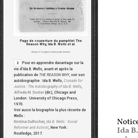
Page de couverture du pamphlet The
Reason Why, Ida B. Wells et al.
Library of Congress, Manuscript Division
Pour en apprendre davantage sur la
2
vie d’Ida B. Wells, avant et après la
publication de
THE REASON WHY
, voir son
autobiographie : Ida B. Wells,
Crusade for
Justice : The Autobiography of Ida B. Wells
,
Alfreda M. Duster
(dir.), Chicago and
London : University of Chicago Press,
1970.
Voir aussi la biographie la plus récente de
Wells :
Notice
Kristina DuRocher
,
Ida B. Wells : Social
Reformer and Activist
, New York :
Ida B.
Routledge, 2017.