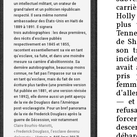
un intellectuel militant, un orateur de
carri
grand talent et un politicien républicain
Holly
respecté. Il sera même nommé
ambassadeur des États-Unis en Haïti de
plus 
1889 à 1891. Il signera
Tennes
trois autobiographies : les deux premières,
des récits d’esclave publiés
de Sh
respectivement en 1845 et 1855,
son t
racontent essentiellement sa vie en tant
incid
qu’esclave, sa fuite, et dans une moindre
mesure sa carrière d’abolitionniste. Sa
avait 
dernière autobiographie, beaucoup moins
pris
connue, ne fait pas l’impasse sur sa vie
en tant qu’esclave, mais du fait de son
femme
écriture plus tardive (une première version
d’alle
fut publiée en 1881, et une version révisée
en 1892), elle donne aussi un petit aperçu
— et
de la vie de Douglass dans l’Amérique
refusa
post-esclavagiste. Pour un bref panorama
de la vie de Frederick Douglass après la
force
guerre de Sécession, voir notamment
desc
Claire Bourhis-Mariotti
,
«
Frederick Douglass, l’esclave devenu
débar