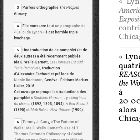
«
Lyn
Parfois orthographié
The Peoples
Ameri
3
Grocery
.
Exposi
contr
Elle consacre tout
un paragraphe de
4
«
La loi de Lynch
»
à cet horrible triple
Chicag
lynchage.
Une traduction de ce pamphlet (et de
5
«
Lyn
deux autres) a été récemment publiée :
Ida B. Wells-Barnett,
Les Horreurs Du Sud :
quat
Trois Pamphlets
, traduction
REASO
d’Alexandre Fachard et préface de
Nicole Bacharan
, Genève : Éditions Markus
the Wo
Haller, 2016.
à c
Cet ouvrage regroupe les traductions des
pamphlets
Southern Horrors : Lynching in all
20 000
its phases
(1892, 1893, 1894),
A Red Record
alors
(1895) et
Mob Rule in New Orleans
(1900).
Chicag
Tommy J. Curry
,
«
The Fortune of
6
Wells : Ida B. Wells-Barnett’s Use of T.
Thomas Fortune’s Philosophy of Social