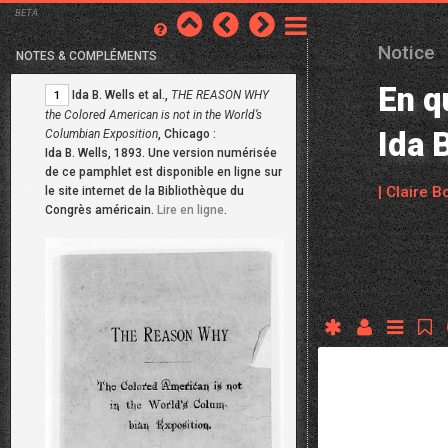
BETA
Notice
NOTES & COMPLÉMENTS
En q
Ida B. Wells et al.,
THE REASON WHY
1
the Colored American is not in the World’s
Ida 
Columbian Exposition
, Chicago :
Ida B. Wells, 1893. Une version numérisée
de ce pamphlet est disponible en ligne sur
| Claire B
le site internet de la Bibliothèque du
Congrès américain.
Lire en ligne
.