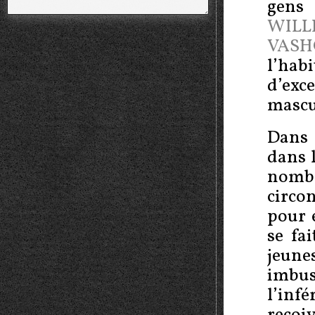
gens
WILL
VASH
l’hab
d’ex
mascu
Dans 
dans 
nomb
circon
pour 
se fa
jeune
imbu
l’in