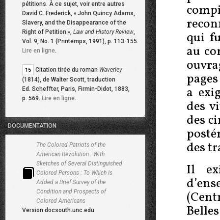
pétitions. À ce sujet, voir entre autres
compi
David C. Frederick, «
John Quincy Adams,
recon
Slavery, and the Disappearance of the
Right of Petition
»,
Law and History Review
,
qui f
Vol. 9, No. 1 (Printemps, 1991), p. 113-155.
au co
Lire en ligne
.
ouvra
Citation tirée du roman
Waverley
15
pages
(1814), de Walter Scott, traduction
a exi
Ed. Scheffter, Paris, Firmin-Didot, 1883,
p. 569.
Lire en ligne
.
des v
des ci
DOCUMENTATION
postér
des tr
The Colored Patriots of the
American Revolution : With
Sketches of Several Distinguished
Il ex
Colored Persons : To Which Is
d’ens
Added a Brief Survey of the
Condition and Prospects of
(Cen
Colored Americans
Belles
Version docsouth.unc.edu