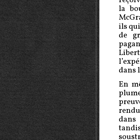
reçoi
la bo
McGra
ils qu
de gr
pagan
Liber
l’exp
dans l
En mê
plume
preu
rendu
dans 
tandi
soustr