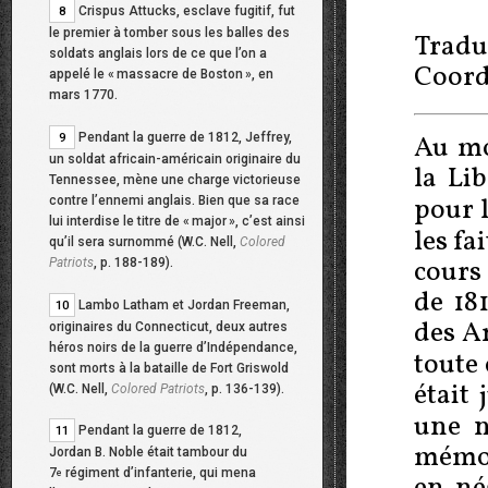
Crispus Attucks, esclave fugitif, fut
8
le premier à tomber sous les balles des
Tradu
soldats anglais lors de ce que l’on a
Coord
appelé le «
massacre de Boston
», en
mars 1770.
Pendant la guerre de 1812, Jeffrey,
Au moi
9
un soldat africain-américain originaire du
la Li
Tennessee, mène une charge victorieuse
pour 
contre l’ennemi anglais. Bien que sa race
lui interdise le titre de «
major
», c’est ainsi
les fa
qu’il sera surnommé (W.C. Nell,
Colored
cours 
Patriots
, p. 188-189).
de 18
Lambo Latham et Jordan Freeman,
10
des A
originaires du Connecticut, deux autres
héros noirs de la guerre d’Indépendance,
toute
sont morts à la bataille de Fort Griswold
était 
(W.C. Nell,
Colored Patriots
, p. 136-139).
une n
Pendant la guerre de 1812,
11
mémoi
Jordan B. Noble était tambour du
7
régiment d’infanterie, qui mena
e