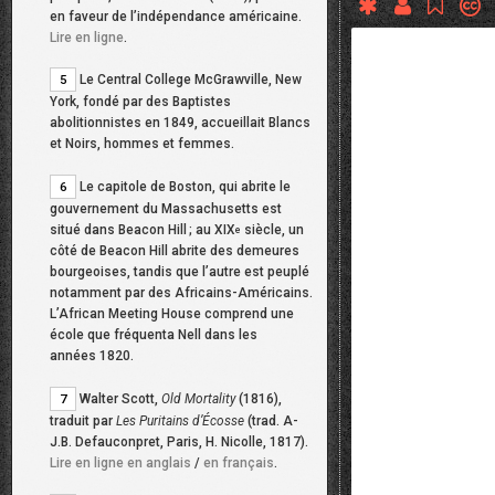
en faveur de l’indépendance américaine.
Lire en ligne
.
Le Central College McGrawville, New
5
York, fondé par des Baptistes
abolitionnistes en 1849, accueillait Blancs
et Noirs, hommes et femmes.
Le capitole de Boston, qui abrite le
6
gouvernement du Massachusetts est
situé dans Beacon Hill
; au XIX
siècle, un
e
côté de Beacon Hill abrite des demeures
bourgeoises, tandis que l’autre est peuplé
notamment par des Africains-Américains.
L’African Meeting House comprend une
école que fréquenta Nell dans les
années 1820.
Walter Scott,
Old Mortality
(1816),
7
traduit par
Les Puritains d’Écosse
(trad. A-
J.B. Defauconpret, Paris, H. Nicolle, 1817).
Lire en ligne en anglais
/
en français
.