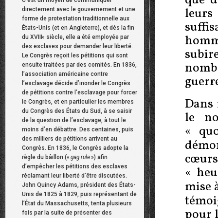
que d
leurs
directement avec le gouvernement et une
forme de protestation traditionnelle aux
suff
États-Unis (et en Angleterre), et dès la fin
homme
du XVIII
siècle, elle a été employée par
e
des esclaves pour demander leur liberté.
subir
Le Congrès reçoit les pétitions qui sont
nombr
ensuite traitées par des comités. En 1836,
l’association américaine contre
guerr
l’esclavage décide d’inonder le Congrès
de pétitions contre l’esclavage pour forcer
Dans 
le Congrès, et en particulier les membres
du Congrès des États du Sud, à se saisir
le n
de la question de l’esclavage, à tout le
«
qu
moins d’en débattre. Des centaines, puis
des milliers de pétitions arrivent au
démon
Congrès. En 1836, le Congrès adopte la
cœurs 
règle du bâillon («
gag rule
») afin
d’empêcher les pétitions des esclaves
«
heu
réclamant leur liberté d’être discutées.
mise 
John Quincy Adams, président des États-
Unis de 1825 à 1829, puis représentant de
témoi
l’État du Massachusetts, tenta plusieurs
pour l
fois par la suite de présenter des