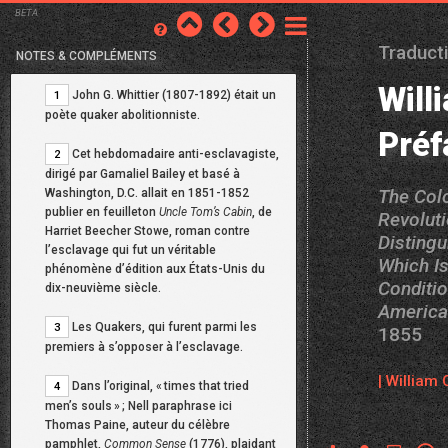
BETA
Traduct
NOTES & COMPLÉMENTS
Will
John G. Whittier (1807-1892) était un
1
poète quaker abolitionniste.
Préf
Cet hebdomadaire anti-esclavagiste,
2
dirigé par Gamaliel Bailey et basé à
The Colo
Washington, D.C. allait en 1851-1852
publier en feuilleton
Uncle Tom’s Cabin
, de
Revoluti
Harriet Beecher Stowe, roman contre
Distingu
l’esclavage qui fut un véritable
Which Is
phénomène d’édition aux États-Unis du
Conditi
dix-neuvième siècle.
America
Les Quakers, qui furent parmi les
3
1855
premiers à s’opposer à l’esclavage.
| William
Dans l’original, «
times that tried
4
men’s souls
»
; Nell paraphrase ici
Thomas Paine, auteur du célèbre
pamphlet,
Common Sense
(1776), plaidant