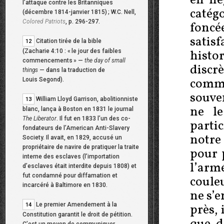
en né
l’attaque contre les Britanniques
catégo
(décembre 1814-janvier 1815)
; W.C. Nell,
Colored Patriots
, p. 296-297.
foncé
satis
Citation tirée de la bible
12
histo
(Zacharie 4:10 : «
le jour des faibles
commencements
» —
the day of small
disc
things
— dans la traduction de
comme
Louis Segond).
souve
William Lloyd Garrison, abolitionniste
13
ne le
blanc, lança à Boston en 1831 le journal
The Liberator
. Il fut en 1833 l’un des co-
parti
fondateurs de l’American Anti-Slavery
notre 
Society. Il avait, en 1829, accusé un
propriétaire de navire de pratiquer la traite
pour 
interne des esclaves (l’importation
l’arm
d’esclaves était interdite depuis 1808) et
fut condamné pour diffamation et
coule
incarcéré à Baltimore en 1830.
ne s’e
Le premier Amendement à la
près, 
14
Constitution garantit le droit de pétition.
C’est un moyen de communiquer