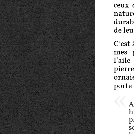
ceux 
natur
durab
de le
C’est 
mes p
l’aile
pier
ornai
porte 
A
h
p
s