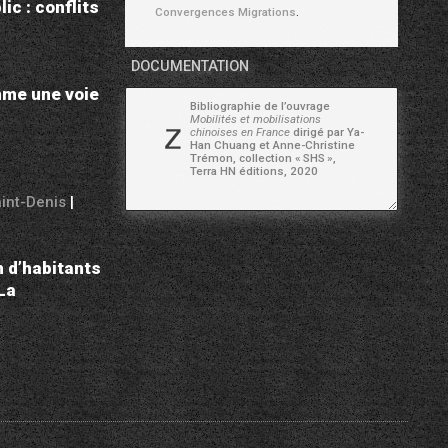
c : conflits
Convergences Migrations
.
DOCUMENTATION
omme une voie
Bibliographie de l’ouvrage
Mobilités et mobilisations
chinoises en France
dirigé par Ya-
Han Chuang et Anne-Christine
Trémon, collection «
SHS
»,
Terra HN éditions, 2020
aint-Denis
|
n d’habitants
La