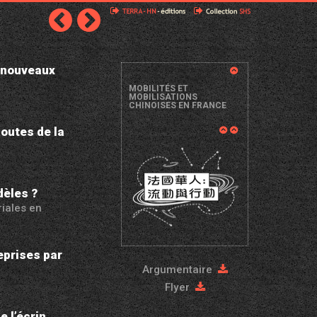
s nouveaux
MOBILITÉS ET
MOBILISATIONS
CHINOISES EN FRANCE
Routes de la
dèles
?
riales en
eprises par
Argumentaire
Flyer
e l’écrin