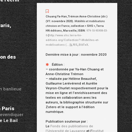
Chuang Ya-Han, Trémon Anne-Christine (dir.)
(V1: novembre 2020)
.
Mobilités et mobilisations
aris,
chinoises en France
,
collection « SHS »
,
Terra
HN éditions
,
Marseille
,
ISBN:
979-10-95908-03-
6
(
http://www.shs.terra-hn-
editions.org/Collection/?-Mobilites-et-
mobilisations (...)
)
,
RIS
,
BibTeX
.
Dernière mise à jour : novembre 2020
ion des
Édition :
–
coordonnée par Ya-Han Chuang et
Anne-Christine Trémon
–
réalisée par Hélène Beauchef,
Guillaume Lerévérend et Aurélie
Veyron-Churlet respectivement pour la
n banlieue
mise en ligne et l’enrichissement des
textes en collaboration avec les
auteurs, la bibliographie structurée sur
Zotero et le support à l’édition
 Paris
numérique.
 revendiquer
e Le Bail
Publication soutenue par :
Le
Fonds des publications de
l’Université de Lausanne
et l’
Institut