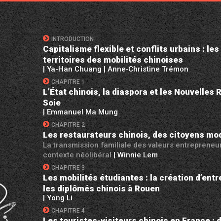
INTRODUCTION
Capitalisme flexible et conflits urbains : le
territoires des mobilités chinoises
| Ya-Han Chuang
| Anne‑Christine Trémon
CHAPITRE 1
L’État chinois, la diaspora et les Nouvelles 
Soie
| Emmanuel Ma Mung
CHAPITRE 2
Les restaurateurs chinois, des citoyens mo
La transmission familiale des valeurs entrepreneu
contexte néolibéral
| Winnie Lem
CHAPITRE 3
Les mobilités étudiantes : la création d’entr
les diplômés chinois à Rouen
| Yong Li
CHAPITRE 4
Les touristes-visiteurs chinois en France : d