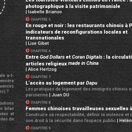
photographique à la visite patrimoniale
| Isabelle Brianso
CHAPITRE 5
En rouge et noir : les restaurants chinois à P
indicateurs de reconfigurations locales et
transnationales
| Lise Gibet
CHAPITRE 6
Entre
God Dollars
et
Coran Digitals
: la circulat
made in China
articles religieux
| Alice Hertzog
le a-t-
CHAPITRE 7
remière
L’accès au logement par
Dapu
quences
Les pratiques de logement des immigrés chinois e
es)
?
parisienne
| Juan DU
CHAPITRE 8
butions
Femmes chinoises travailleuses sexuelles à
n bilan
nées et
Construire sa respectabilité, définir la violence et
tudes de
son droit à la sécurité dans l’espace public
| Hélèn
CHAPITRE 9