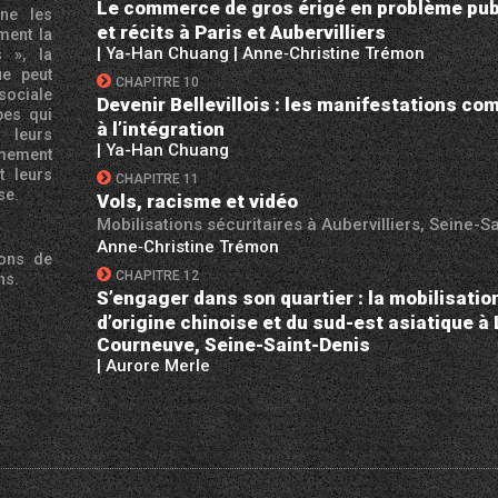
Le commerce de gros érigé en problème publi
ne les
et récits à Paris et Aubervilliers
ment la
| Ya-Han Chuang
| Anne‑Christine Trémon
s
», la
ue peut
CHAPITRE 10
sociale
Devenir Bellevillois : les manifestations c
pes qui
à l’intégration
e leurs
| Ya-Han Chuang
êmement
t leurs
CHAPITRE 11
se.
Vols, racisme et vidéo
Mobilisations sécuritaires à Aubervilliers, Seine-S
Anne‑Christine Trémon
ions de
CHAPITRE 12
ns.
S’engager dans son quartier : la mobilisatio
d’origine chinoise et du sud-est asiatique à 
Courneuve, Seine-Saint-Denis
| Aurore Merle